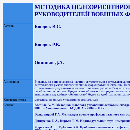
МЕТОДИКА ЦЕЛЕОРИЕНТИРО
РУКОВОДИТЕЛЕЙ ВОЕННЫХ 
Авторы
Кондюк В.С.
Кондюк Р.В.
Окипняк Д.А.
Аннотация
В статье, на основе анализа научной литературы и результатов л
деятельности руководителей военных формирований Украины. Целео
отслеживание результатов военно-социальной работы. Результата 
целей личного состава. Предложенный механизм предоставляет воз
выполнения служебных обязанностей будет не удобным военным р
Ключевые слова
методика; военный; управление; социальный;
Ссылки
Воєдило А. М. Методика цільового управління особовим складо
0005К. Хмельницькій: НА ДПСУ - 2004. - 112 с.
Волковицкий Г.А. Мотивация военно-профессионального самосов
Дмитренко Г. А., Киръян Т. М. Индивидуальный труд: измерение 
Журавлев А. Л., Рубахин В.Ф. Проблема «человеческого фактор