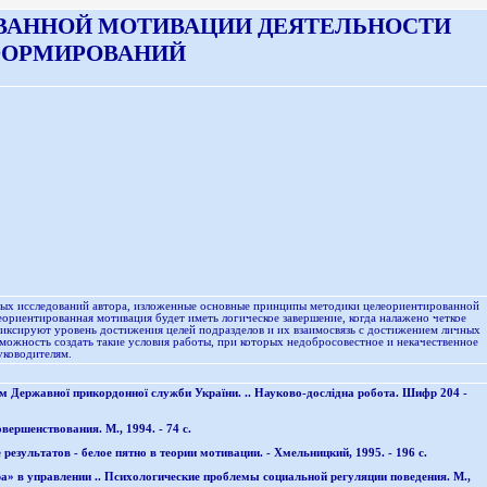
ВАННОЙ МОТИВАЦИИ ДЕЯТЕЛЬНОСТИ
ФОРМИРОВАНИЙ
ичных исследований автора, изложенные основные принципы методики целеориентированной
риентированная мотивация будет иметь логическое завершение, когда налажено четкое
фиксируют уровень достижения целей подразделов и их взаимосвязь с достижением личных
можность создать такие условия работы, при которых недобросовестное и некачественное
уководителям.
м Державної прикордонної служби України. .. Науково-дослідна робота. Шифр 204 -
ершенствования. М., 1994. - 74 с.
результатов - белое пятно в теории мотивации. - Хмельницкий, 1995. - 196 с.
а» в управлении .. Психологические проблемы социальной регуляции поведения. М.,