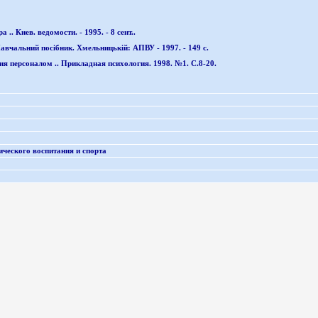
. Киев. ведомости. - 1995. - 8 сент..
Навчальний посібник. Хмельницькій: АПВУ - 1997. - 149 с.
я персоналом .. Прикладная психология. 1998. №1. С.8-20.
ческого воспитания и спорта