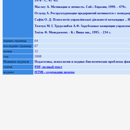
1976 - С. 41 -63.
Маслоу А. Мотивация и личность. Спб.: Евразия, 1999. - 479с.
Ослунд А. Реструктуризация предприятий начинается с менеджера .
Сафін О. Д. Психологія управлінської діяльності командира .. 
Томчук М. І. Трудолюбов А.Ф. Зарубежные концепции управлени
Хміль Ф. Менеджмент. - К.: Виша шк., 1995. - 234 с.
первая страница
64
последняя страница
67
номер
12
год
2008
Название журнала
Педагогика, психология и медико-биологические проблемы физи
статья
PDF, полный текст
журнал
HTML, содержание номера