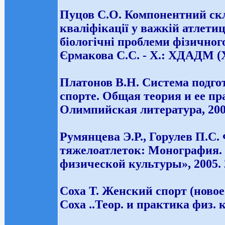
Пуцов С.О. Компонентний скл
кваліфікації у важкій атлетиці
біологічні проблеми фізичного 
Єрмакова С.С. - Х.: ХДАДМ (ХХП
Платонов В.Н. Система подго
спорте. Общая теория и ее пр
Олимпийская литература, 2004.
Румянцева Э.Р., Горулев П.С
тяжелоатлеток: Монография. 
физической культуры», 2005. 
Соха Т. Женский спорт (новое
Соха ..Теор. и практика физ. к