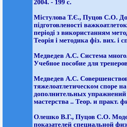
2004. - 199 с.
Містулова Т.Є., Пуцов С.О. Д
підготовленості важкоатлеток
періоді з використанням мето
Теорія і методика фіз. вих. і спо
Медведев А.С. Система многол
Учебное пособие для тренеров. 
Медведев А.С. Совершенство
тяжелоатлетическом споре на
дополнительных упражнений 
мастерства .. Теор. и практ. фи
Олешко В.Г., Пуцов С.О. Мо
показателей специальной физ