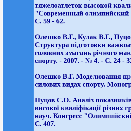
тяжелоатлеток высокой квали
"Современный олимпийский спо
С. 59 - 62.
Олешко В.Г., Кулак В.Г., Пуцо
Структура підготовки важкоат
головних змагань річного макр
спорту. - 2007. - № 4. - С. 24 - 3
Олешко В.Г. Моделювання проц
силових видах спорту. Моногра
Пуцов С.О. Аналіз показникі
високої кваліфікації різних г
науч. Конгресс "Олимпийский с
C. 407.