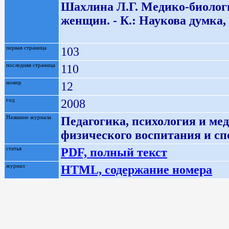
Шахлина Л.Г. Медико-биолог
женщин. - К.: Наукова думка, 2
первая страница
103
последняя страница
110
номер
12
год
2008
Название журнала
Педагогика, психология и ме
физического воспитания и сп
статья
PDF, полный текст
журнал
HTML, содержание номера